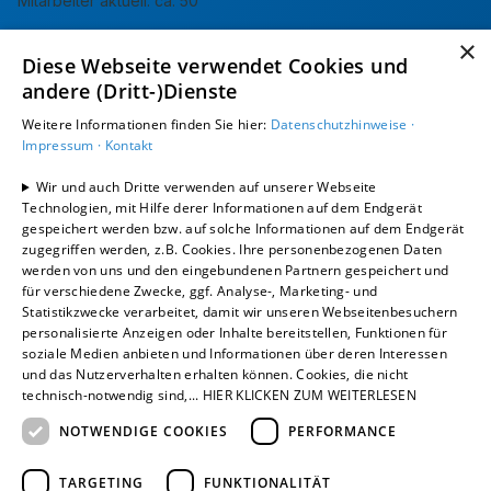
Mitarbeiter aktuell: ca. 50
Kunden: Privatkunden, Gewerbekunden & Industriekunden,
×
Diese Webseite verwendet Cookies und
Wohnungswirtschaft
andere (Dritt-)Dienste
Gewerke: Sanitär, Heizung, Lüftung & Erneuerbare Energien,
Weitere Informationen finden Sie hier:
Datenschutzhinweise ·
Elektrotechnik, Photovoltaik
Impressum ·
Kontakt
Wir und auch Dritte verwenden auf unserer Webseite
Technologien, mit Hilfe derer Informationen auf dem Endgerät
gespeichert werden bzw. auf solche Informationen auf dem Endgerät
zugegriffen werden, z.B. Cookies. Ihre personenbezogenen Daten
werden von uns und den eingebundenen Partnern gespeichert und
für verschiedene Zwecke, ggf. Analyse-, Marketing- und
Statistikzwecke verarbeitet, damit wir unseren Webseitenbesuchern
Unsere Geschichte
personalisierte Anzeigen oder Inhalte bereitstellen, Funktionen für
soziale Medien anbieten und Informationen über deren Interessen
und das Nutzerverhalten erhalten können. Cookies, die nicht
Hier finden Sie wichtige Meilensteine
technisch-notwendig sind,... HIER KLICKEN ZUM WEITERLESEN
unserer Firmengeschichte. Wir sind seit
NOTWENDIGE COOKIES
PERFORMANCE
1951 am Markt und haben uns als
Unternehmen stetig weiterentwickelt.
TARGETING
FUNKTIONALITÄT