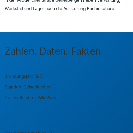
in der Middelicher Straße beherbergen neben Verwaltung,
Werkstatt und Lager auch die Ausstellung Badmosphäre.
Zahlen. Daten. Fakten.
Gründungsjahr: 1951
Standort: Gelsenkirchen
Geschäftsführer: Nils Wolter