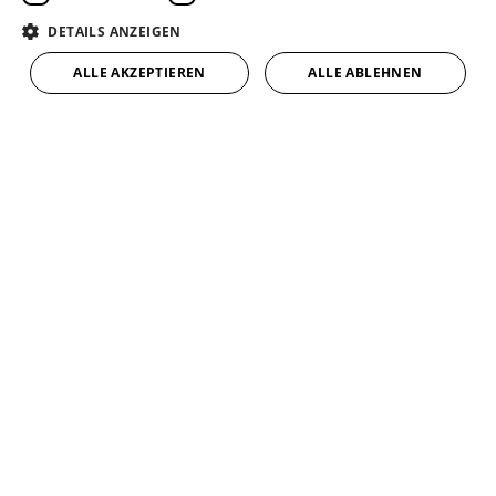
DETAILS ANZEIGEN
Unsere Geschichte
ALLE AKZEPTIEREN
ALLE ABLEHNEN
Unsere Philosophie
Wir haben einige Grundsätze, die unsere
Arbeit bestimmen. Teamgeist,
Nachhaltigkeit und Transparenz sind nur
einige Punkte, die uns am Herzen liegen.
Unsere Philosophie