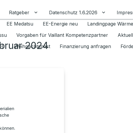
Ratgeber
Datenschutz 1.6.2026
Impre
Untermenü für Ratgeber umschalten
Untermenü f
EE Medatsu
EE-Energie neu
Landingpage Wärm
issu
Vorgaben für Vaillant Kompetenzpartner
Aktuel
ebruar 2024
HI
Weihnachtspost
Finanzierung anfragen
Förde
erialien
ische
können.