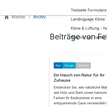
Kontaktieren Sie uns
Testseite Formulare
Master
Archiv
Landingpage Klima
Klima & Lüftung - h
Beiträge von F
Was nur wir haben 
Bad
Design
Lifestyle
Ein Hauch von Natur für Ihr
Zuhause
Entdecken Sie, wie natürliche Mat
wie Holz und Stein sowie harmon
Farben Ihr Badezimmer in eine
entspannende Oase verwandeln 