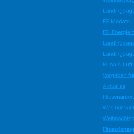
Landingpage
EE Medatsu
EE-Energie 
Landingpag
Landingpage
Klima & Lüft
Vorgaben für
Aktuelles
Fliesenarbei
Was nur wir
Weihnachtsp
Finanzierun