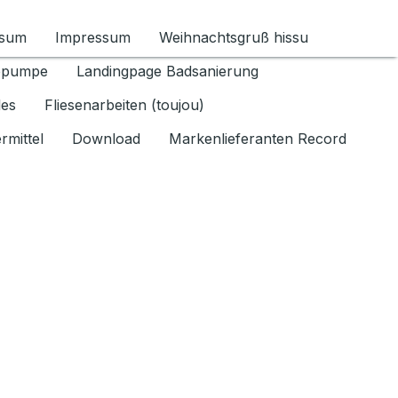
ssum
Impressum
Weihnachtsgruß hissu
ür Datenschutz 1.6.2026 umschalten
epumpe
Landingpage Badsanierung
les
Fliesenarbeiten (toujou)
rmittel
Download
Markenlieferanten Record