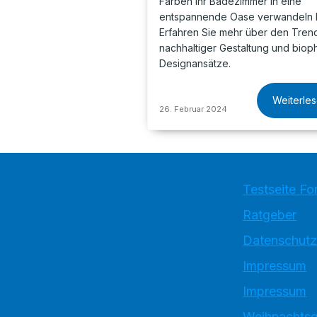
Farben Ihr Badezimmer in eine
entspannende Oase verwandeln 
Erfahren Sie mehr über den Tren
nachhaltiger Gestaltung und bioph
Designansätze.
Weiterle
26. Februar 2024
Testseite Fo
Ratgeber
Datenschutz
Impressum
Impressum
Weihnachtsg