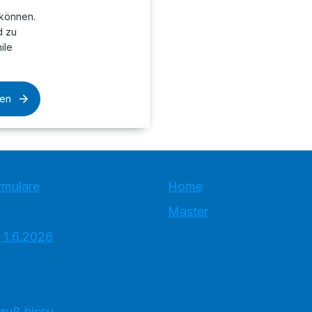
können.
d zu
ile
sen
rmulare
Home
Master
 1.6.2026
ruß hissu