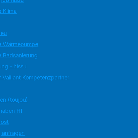
 Klima
neu
e Wärmepumpe
 Badsanierung
ung - hissu
 Vaillant Kompetenzpartner
ten (toujou)
 haben HI
ost
g anfragen