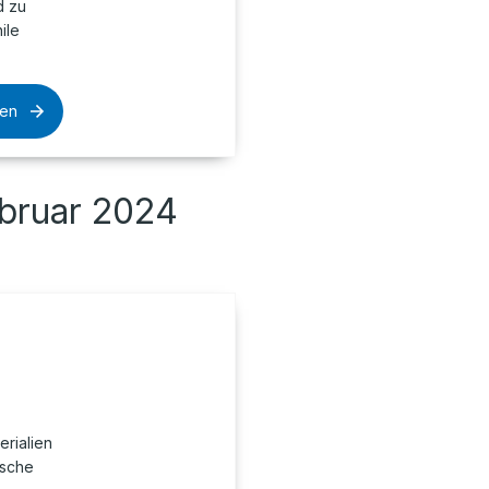
d zu
ile
sen
ebruar 2024
erialien
ische