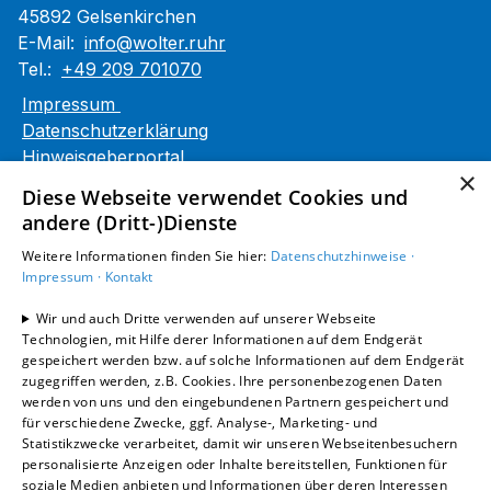
45892 Gelsenkirchen
E-Mail:
info@wolter.ruhr
Tel.:
+49 209 701070
Impressum
Datenschutzerklärung
Hinweisgeberportal
×
Barrierefreiheitserklärung
Diese Webseite verwendet Cookies und
andere (Dritt-)Dienste
Unsere Bereiche
Weitere Informationen finden Sie hier:
Datenschutzhinweise ·
Privatkunden
Impressum ·
Kontakt
Gewerbekunden
Karriere
Wir und auch Dritte verwenden auf unserer Webseite
Unternehmen
Technologien, mit Hilfe derer Informationen auf dem Endgerät
gespeichert werden bzw. auf solche Informationen auf dem Endgerät
Kontakt
zugegriffen werden, z.B. Cookies. Ihre personenbezogenen Daten
werden von uns und den eingebundenen Partnern gespeichert und
für verschiedene Zwecke, ggf. Analyse-, Marketing- und
Statistikzwecke verarbeitet, damit wir unseren Webseitenbesuchern
personalisierte Anzeigen oder Inhalte bereitstellen, Funktionen für
soziale Medien anbieten und Informationen über deren Interessen