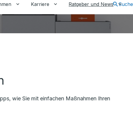
hmen
Karriere
Ratgeber und News
Suche
en
r Gewerbekunden umschalten
Untermenü für Unternehmen umschalten
Untermenü für Karriere umschalt
Unter
n
 Tipps, wie Sie mit einfachen Maßnahmen Ihren