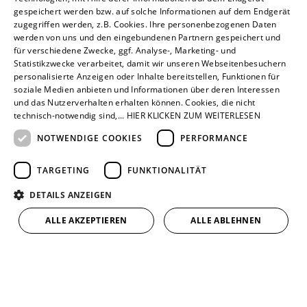
gespeichert werden bzw. auf solche Informationen auf dem Endgerät
Lisa will nicht nur auf dem aktuellsten technischen
zugegriffen werden, z.B. Cookies. Ihre personenbezogenen Daten
werden von uns und den eingebundenen Partnern gespeichert und
Stand bleiben, sie strebt auch eine akademische
für verschiedene Zwecke, ggf. Analyse-, Marketing- und
Laufbahn an. Mit der mittleren Reife und ihrer
Statistikzwecke verarbeitet, damit wir unseren Webseitenbesuchern
personalisierte Anzeigen oder Inhalte bereitstellen, Funktionen für
Ausbildung zur Systemplanerin hat sie sich jetzt
soziale Medien anbieten und Informationen über deren Interessen
für einen Bachelorstudiengang im Fach
und das Nutzerverhalten erhalten können. Cookies, die nicht
technisch-notwendig sind,... HIER KLICKEN ZUM WEITERLESEN
Versorgungstechnik qualifiziert und ist seit ein
NOTWENDIGE COOKIES
PERFORMANCE
paar Monaten wieder Studentin. Diese
Aufstiegsweiterbildung bietet ihr die Möglichkeit,
TARGETING
FUNKTIONALITÄT
nach dem Studium in ihrem Unternehmen in eine
DETAILS ANZEIGEN
Führungsposition zu gelangen.
ALLE AKZEPTIEREN
ALLE ABLEHNEN
Starte jetzt deine Zukunft