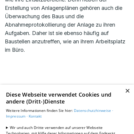
Erstellung von Anlagenplänen gehören auch die
Überwachung des Baus und die
Abnahmeprotokollierung der Anlage zu ihren
Aufgaben. Daher ist sie ebenso häufig auf
Baustellen anzutreffen, wie an ihrem Arbeitsplatz
im Büro.
×
Diese Webseite verwendet Cookies und
andere (Dritt-)Dienste
Weitere Informationen finden Sie hier:
Datenschutzhinweise ·
Impressum ·
Kontakt
„Nach der Arbeit trifft man
mich im Hörsaal.“
Wir und auch Dritte verwenden auf unserer Webseite
Technologien, mit Hilfe derer Informationen auf dem Endgerät