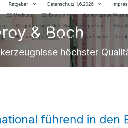
Ratgeber
Datenschutz 1.6.2026
Impre
Untermenü für Ratgeber umschalten
Untermenü f
EE Medatsu
EE-Energie neu
Landingpage Wärm
leroy & Boch
issu
Vorgaben für Vaillant Kompetenzpartner
Aktuel
HI
Weihnachtspost
Finanzierung anfragen
Förde
kerzeugnisse höchster Qualit
rnational führend in den