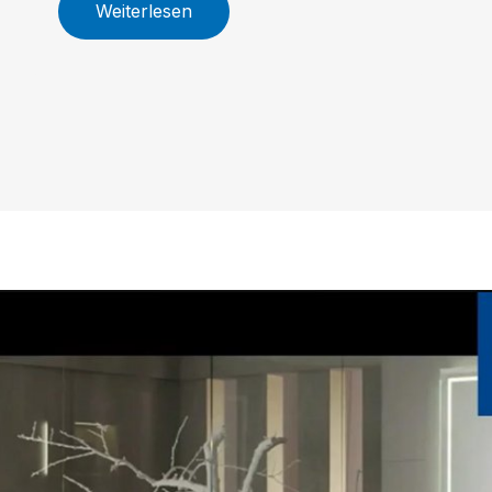
Weiterlesen
Größenoptionen, innovative
Armaturen und nachhaltige WC-
Technologie machen Skyla zur
idealen Wahl für Ihr individuelles
Traumbad.