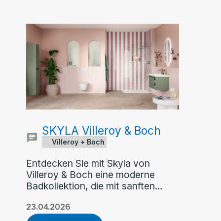
SKYLA Villeroy & Boch
Villeroy + Boch
Entdecken Sie mit Skyla von
Villeroy & Boch eine moderne
Badkollektion, die mit sanften
Rundungen, klaren Kanten und
23.04.2026
asymmetrischer Formensprache
überzeugt. Flexible Farb- und