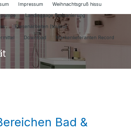
ssum
Impressum
Weihnachtsgruß hissu
ür Datenschutz 1.6.2026 umschalten
epumpe
Landingpage Badsanierung
les
Fliesenarbeiten (toujou)
rmittel
Download
Markenlieferanten Record
ät
 Bereichen Bad &