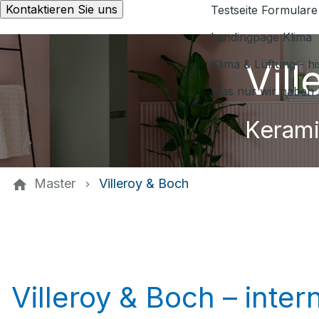
Kontaktieren Sie uns
Testseite Formulare
Landingpage Klima
Vil
Klima & Lüftung - h
Was nur wir haben 
Kerami
Master
Villeroy & Boch
Villeroy & Boch – inte