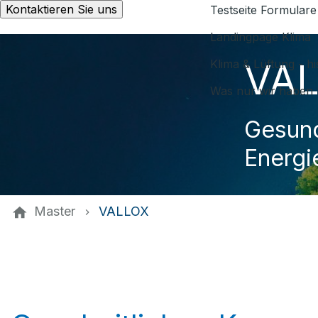
Kontaktieren Sie uns
Testseite Formulare
Landingpage Klima
VA
Klima & Lüftung - h
Was nur wir haben 
Gesund
Energi
Master
VALLOX