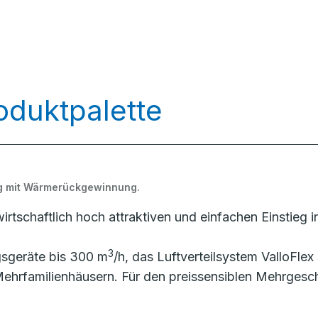
oduktpalette
ung mit Wärmerückgewinnung.
rtschaftlich hoch attraktiven und einfachen Einstieg in
3
gsgeräte bis 300 m
/h, das Luftverteilsystem ValloFlex
d Mehrfamilienhäusern. Für den preissensiblen Mehrges