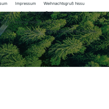
ssum
Impressum
Weihnachtsgruß hissu
ür Datenschutz 1.6.2026 umschalten
epumpe
Landingpage Badsanierung
les
Fliesenarbeiten (toujou)
rmittel
Download
Markenlieferanten Record