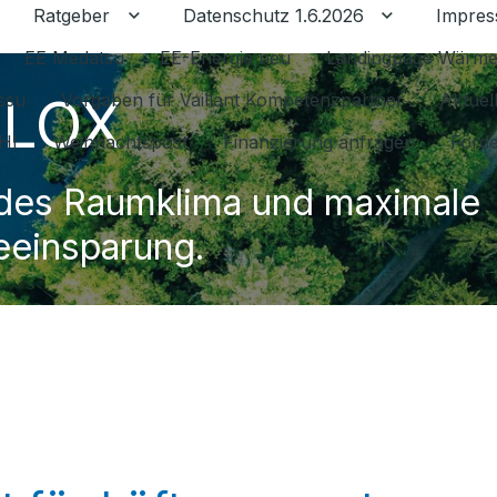
Ratgeber
Datenschutz 1.6.2026
Impre
Untermenü für Ratgeber umschalten
Untermenü f
EE Medatsu
EE-Energie neu
Landingpage Wärm
LLOX
issu
Vorgaben für Vaillant Kompetenzpartner
Aktuel
HI
Weihnachtspost
Finanzierung anfragen
Förde
es Raumklima und maximale
eeinsparung.