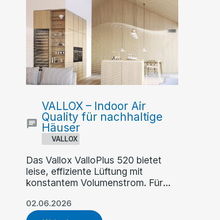
VALLOX – Indoor Air
Quality für nachhaltige
Häuser
VALLOX
Das Vallox ValloPlus 520 bietet
leise, effiziente Lüftung mit
konstantem Volumenstrom. Für
hohe Luftqualität, einfache
02.06.2026
Inbetriebnahme und maximalen
Komfort im Einfamilienhaus.