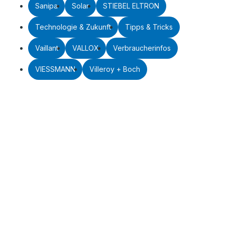
Sanipa
Solar
STIEBEL ELTRON
Technologie & Zukunft
Tipps & Tricks
Vaillant
VALLOX
Verbraucherinfos
VIESSMANN
Villeroy + Boch