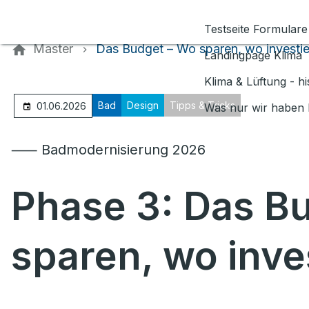
Kontaktieren Sie uns
Testseite Formulare
Master
Das Budget – Wo sparen, wo investi
Landingpage Klima
Klima & Lüftung - h
Bad
Design
Tipps & Tricks
01.06.2026
Was nur wir haben 
⸺ Badmodernisierung 2026
Phase 3: Das B
sparen, wo inve