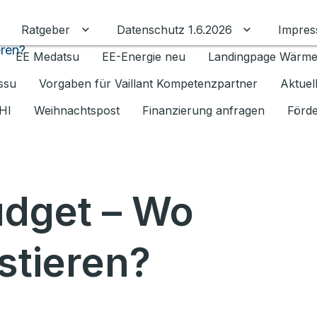
Ratgeber
Datenschutz 1.6.2026
Impre
Untermenü für Ratgeber umschalten
Untermenü f
eren?
EE Medatsu
EE-Energie neu
Landingpage Wärm
issu
Vorgaben für Vaillant Kompetenzpartner
Aktuel
HI
Weihnachtspost
Finanzierung anfragen
Förde
udget – Wo
stieren?