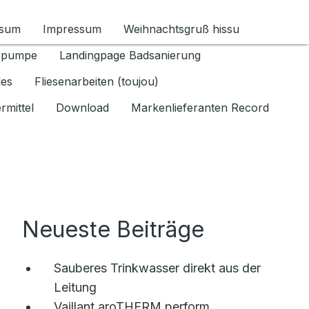
ssum
Impressum
Weihnachtsgruß hissu
ür Datenschutz 1.6.2026 umschalten
epumpe
Landingpage Badsanierung
les
Fliesenarbeiten (toujou)
rmittel
Download
Markenlieferanten Record
Neueste Beiträge
Sauberes Trinkwasser direkt aus der
Leitung
Vaillant aroTHERM perform