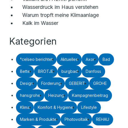
Wasserdruck im Haus verstehen
Warum tropft meine Klimaanlage
Kalk im Wasser
Kategorien
°celseo berichtet
Aktuelles
Axor
Bad
Bette
BRÖTJE
burgbad
Danfoss
Design
Förderung
GEBERIT
GROHE
hansgrohe
Heizung
Kampagnenbeitrag
Klima
Komfort & Hygiene
Lifestyle
Marken & Produkte
Photovoltaik
REHAU